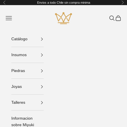
Ir al contenido
Envios a todo Chile sin compra minima
Anterior
Sig
King Crafts
Abrir menú de navegación
Abrir bús
Abrir C
Catálogo
Insumos
Piedras
Joyas
Talleres
Informacion
sobre Miyuki