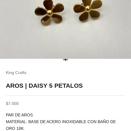
Ir al artículo 1
Ir al artículo 2
Ir al artículo 3
King Crafts
AROS | DAISY 5 PETALOS
Precio de oferta
$7.000
PAR DE AROS
MATERIAL: BASE DE ACERO INOXIDABLE CON BAÑO DE
ORO 18K.