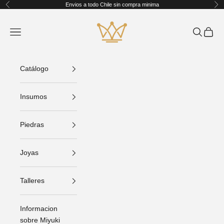
Ir al contenido
Envios a todo Chile sin compra minima
Anterior
Sig
King Crafts
Abrir menú de navegación
Abrir bús
Abrir C
Catálogo
Insumos
Piedras
Joyas
Talleres
Informacion
sobre Miyuki