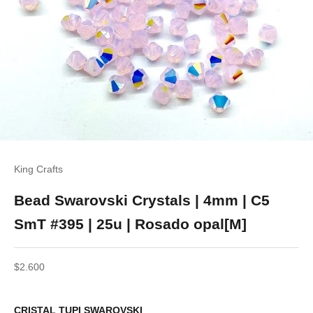
King Crafts
Bead Swarovski Crystals | 4mm | C5
SmT #395 | 25u | Rosado opal[M]
Precio de oferta
$2.600
CRISTAL TUPI SWAROVSKI