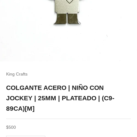
King Crafts
COLGANTE ACERO | NIÑO CON
JOCKEY | 25MM | PLATEADO | (C9-
89CA)[M]
Precio de oferta
$500