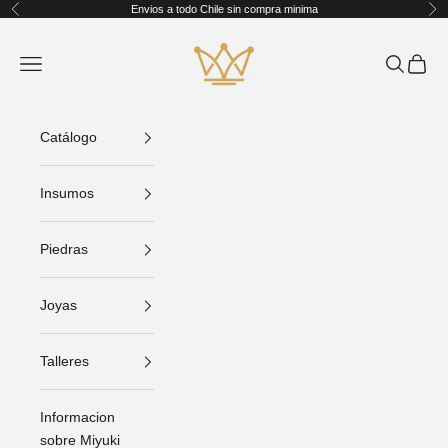
Ir al contenido
Envios a todo Chile sin compra minima
Anterior
Sig
King Crafts
Abrir menú de navegación
Abrir bús
Abrir C
Catálogo
Insumos
Piedras
Joyas
Talleres
Informacion
sobre Miyuki