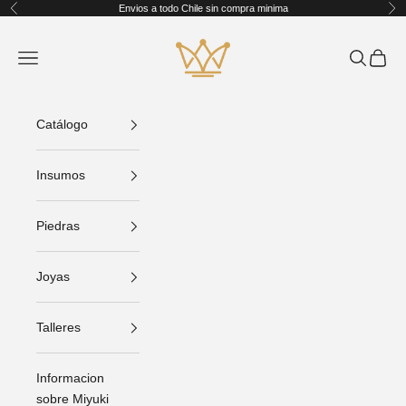
Ir al contenido
Envios a todo Chile sin compra minima
Anterior
Sig
King Crafts
Abrir menú de navegación
Abrir bús
Abrir C
Catálogo
Insumos
Piedras
Joyas
Talleres
Informacion
sobre Miyuki