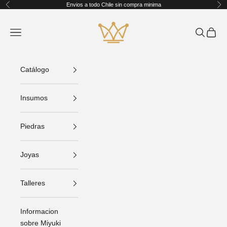
Ir al contenido
Envios a todo Chile sin compra minima
Anterior
Sig
King Crafts
Abrir menú de navegación
Abrir bús
Abrir C
Catálogo
Insumos
Piedras
Joyas
Talleres
Informacion
sobre Miyuki