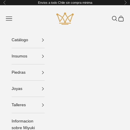
Ir al contenido
Envios a todo Chile sin compra minima
Anterior
Sig
King Crafts
Abrir menú de navegación
Abrir bús
Abrir C
Catálogo
Insumos
Piedras
Joyas
Talleres
Informacion
sobre Miyuki