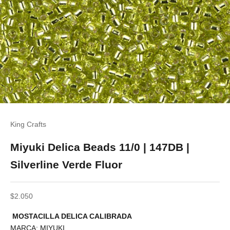
King Crafts
Miyuki Delica Beads 11/0 | 147DB |
Silverline Verde Fluor
Precio de oferta
$2.050
MOSTACILLA DELICA CALIBRADA
MARCA: MIYUKI