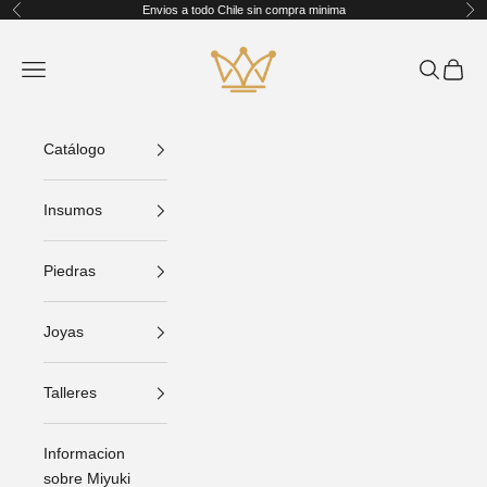
Ir al contenido
Envios a todo Chile sin compra minima
Anterior
Sig
King Crafts
Abrir menú de navegación
Abrir bús
Abrir C
Catálogo
Insumos
Piedras
Joyas
Talleres
Informacion
sobre Miyuki