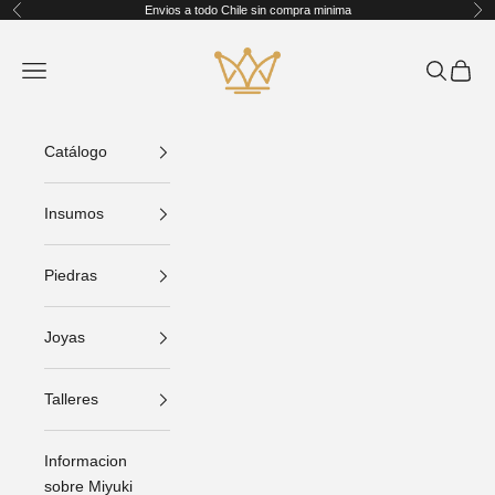
Ir al contenido
Envios a todo Chile sin compra minima
Anterior
Sig
King Crafts
Abrir menú de navegación
Abrir bús
Abrir C
Catálogo
Insumos
Piedras
Joyas
Talleres
Informacion
sobre Miyuki