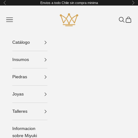
Ir al contenido
Envios a todo Chile sin compra minima
Anterior
Sig
King Crafts
Abrir menú de navegación
Abrir bús
Abrir C
Catálogo
Insumos
Piedras
Joyas
Talleres
Informacion
sobre Miyuki