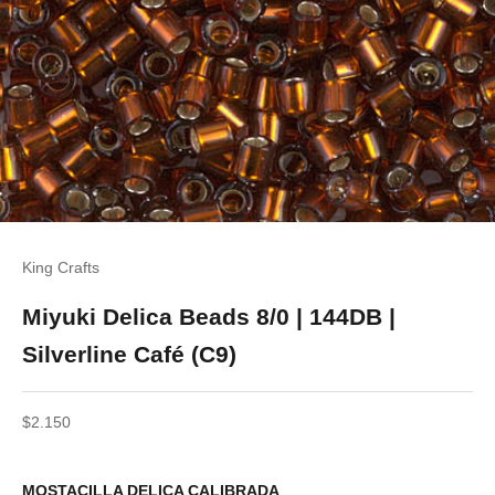
King Crafts
Miyuki Delica Beads 8/0 | 144DB |
Silverline Café (C9)
Precio de oferta
$2.150
MOSTACILLA DELICA CALIBRADA