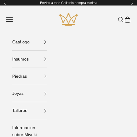
Ir al contenido
Envios a todo Chile sin compra minima
Anterior
Sig
King Crafts
Abrir menú de navegación
Abrir bús
Abrir C
Catálogo
Insumos
Piedras
Joyas
Talleres
Informacion
sobre Miyuki