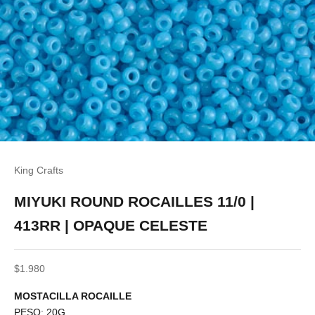
King Crafts
MIYUKI ROUND ROCAILLES 11/0 |
413RR | OPAQUE CELESTE
Precio de oferta
$1.980
MOSTACILLA ROCAILLE
PESO: 20G