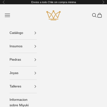
Ir al contenido
Envios a todo Chile sin compra minima
Anterior
Sig
King Crafts
Abrir menú de navegación
Abrir bús
Abrir C
Catálogo
Insumos
Piedras
Joyas
Talleres
Informacion
sobre Miyuki