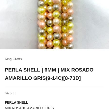
King Crafts
PERLA SHELL | 6MM | MIX ROSADO
AMARILLO GRIS(9-14C)[8-73D]
Precio de oferta
$4.500
PERLA SHELL
MIX ROSADO AMARILLO GRIS