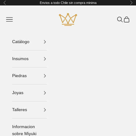
Ir al contenido
Envios a todo Chile sin compra minima
Anterior
Sig
King Crafts
Abrir menú de navegación
Abrir bús
Abrir C
Catálogo
Insumos
Piedras
Joyas
Talleres
Informacion
sobre Miyuki