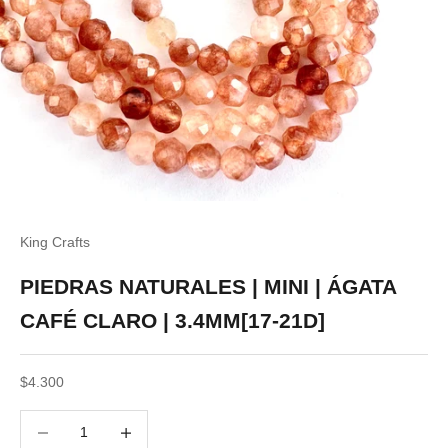
King Crafts
PIEDRAS NATURALES | MINI | ÁGATA
CAFÉ CLARO | 3.4MM[17-21D]
Precio de oferta
$4.300
Reducir cantidad
Reducir cantidad