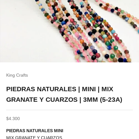
King Crafts
PIEDRAS NATURALES | MINI | MIX
GRANATE Y CUARZOS | 3MM (5-23A)
Precio de oferta
$4.300
PIEDRAS NATURALES MINI
MIX GRANATE Y CUARZOS