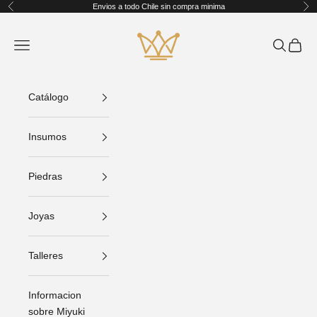
Ir al contenido
Envios a todo Chile sin compra minima
Anterior
Sig
King Crafts
Abrir menú de navegación
Abrir bús
Abrir C
Catálogo
Insumos
Piedras
Joyas
Talleres
Informacion
sobre Miyuki