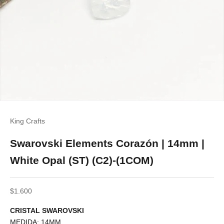
King Crafts
Swarovski Elements Corazón | 14mm |
White Opal (ST) (C2)-(1COM)
Precio de oferta
$1.600
CRISTAL SWAROVSKI
MEDIDA: 14MM