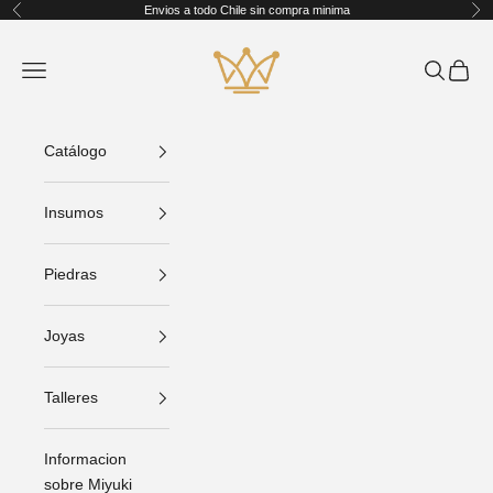
Ir al contenido
Envios a todo Chile sin compra minima
Anterior
Sig
King Crafts
Abrir menú de navegación
Abrir bús
Abrir C
Catálogo
Insumos
Piedras
Joyas
Talleres
Informacion
sobre Miyuki