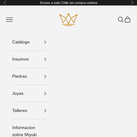
Ir al contenido
Envios a todo Chile sin compra minima
Anterior
Sig
King Crafts
Abrir menú de navegación
Abrir bús
Abrir C
Catálogo
Insumos
Piedras
Joyas
Talleres
Informacion
sobre Miyuki